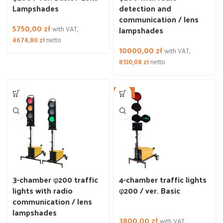
Lampshades
detection and
communication / lens
5750,00
zł
lampshades
with VAT,
4674,80
zł
netto
10000,00
zł
with VAT,
8130,08
zł
netto
NEW
3-chamber φ200 traffic
4-chamber traffic lights
lights with radio
φ200 / ver. Basic
communication / lens
lampshades
3800,00
zł
with VAT,