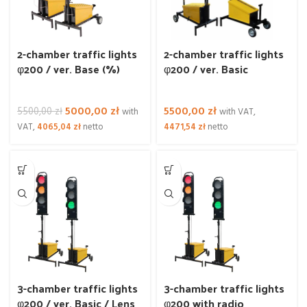
2-chamber traffic lights
2-chamber traffic lights
φ200 / ver. Base (%)
φ200 / ver. Basic
Original
Current
5000,00
zł
5500,00
zł
5500,00
zł
with
with VAT,
price
price
VAT,
4065,04
zł
netto
4471,54
zł
netto
was:
is:
5500,00 zł.
5000,00 zł.
3-chamber traffic lights
3-chamber traffic lights
φ200 / ver. Basic / Lens
φ200 with radio