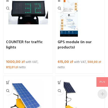
COUNTER for traffic
GPS module (in our
lights
products)
1000,00
zł
615,00
zł
with VAT,
with VAT,
500,00
zł
813,01
zł
netto
netto
PLN