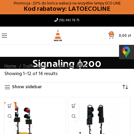
Promocja -20% do końca wakacji na wszystkie lampy
ECO LINE
Kod rabatowy: LATOECOLINE
(18) 443 78 75
0
0,00
zł
Signaling ϕ200
Home
Traffic lights
Signaling ϕ200
Showing 1–12 of 14 results
Show sidebar
-9%