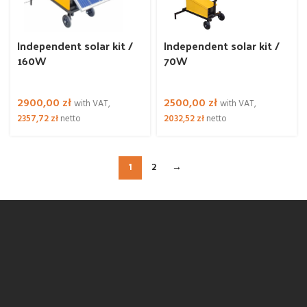
Independent solar kit /
Independent solar kit /
160W
70W
2900,00
zł
2500,00
zł
with VAT,
with VAT,
2357,72
zł
netto
2032,52
zł
netto
1
2
→