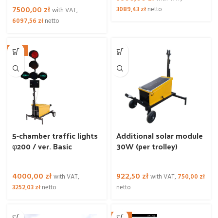
7500,00
zł
3089,43
zł
netto
with VAT,
6097,56
zł
netto
NEW
5-chamber traffic lights
Additional solar module
φ200 / ver. Basic
30W (per trolley)
4000,00
zł
922,50
zł
with VAT,
with VAT,
750,00
zł
3252,03
zł
netto
netto
NEW