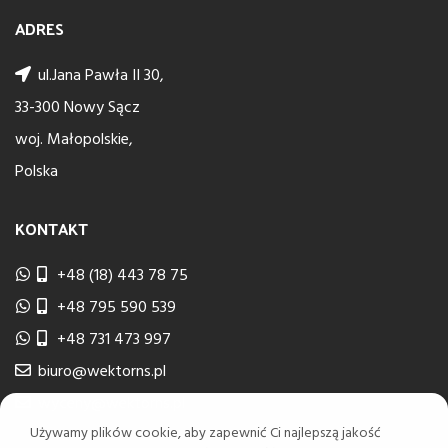
ADRES
ul.Jana Pawła II 30,
33-300 Nowy Sącz
woj. Małopolskie,
Polska
KONTAKT
+48 (18) 443 78 75
+48 795 590 539
+48 731 473 997
biuro@wektorns.pl
wyceny@wektorns.pl
Używamy plików cookie, aby zapewnić Ci najlepszą jakość