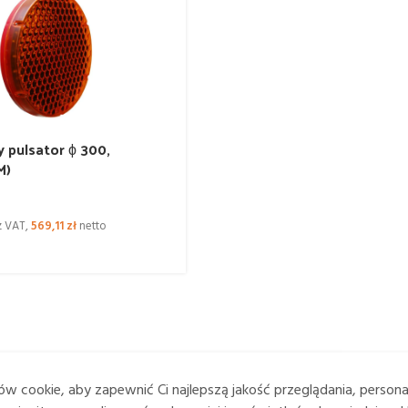
 pulsator ϕ 300,
M)
z VAT,
569,11
zł
netto
w cookie, aby zapewnić Ci najlepszą jakość przeglądania, person