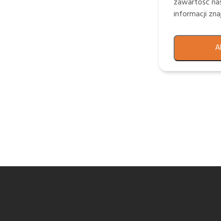
zawartość nas
informacji zn
A