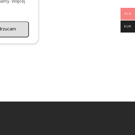
lamy. Więcej
PLN
EUR
drzucam