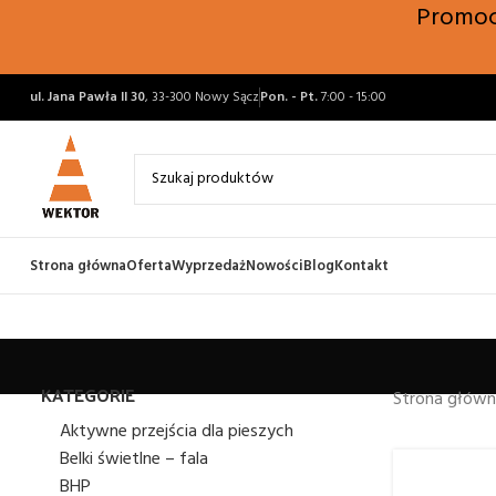
Promocj
ul. Jana Pawła II 30
, 33-300 Nowy Sącz
Pon. - Pt.
7:00 - 15:00
Strona główna
Oferta
Wyprzedaż
Nowości
Blog
Kontakt
KATEGORIE
Strona głów
Aktywne przejścia dla pieszych
Belki świetlne – fala
BHP