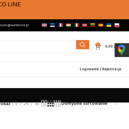
CO LINE
biuro@wektorns.pl
0
0,00
zł
Logowanie / Rejestracja
Pokaż
9
24
36