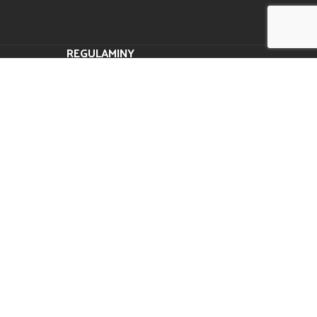
REGULAMINY
Polityka prywatności
Regulamin
Czas i koszty dostawy
Odroczone terminy płatności