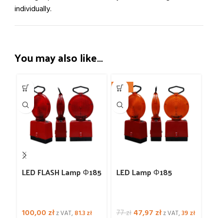
individually.
You may also like…
-38%
LED FLASH Lamp Φ185
LED Lamp Φ185
L
Φ
100,00
zł
47,97
zł
1
77
zł
z VAT,
81.3
zł
z VAT,
39
zł