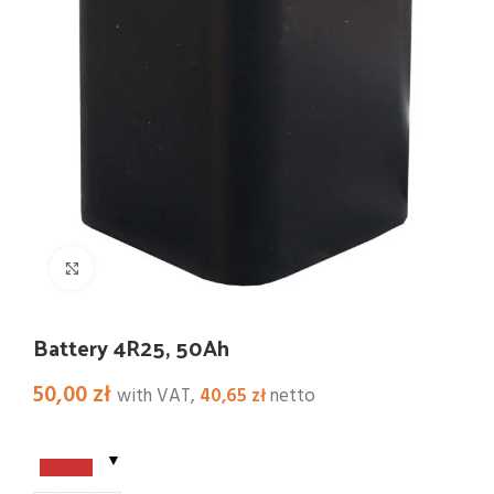
Click to enlarge
Battery 4R25, 50Ah
50,00
zł
with VAT,
40,65
zł
netto