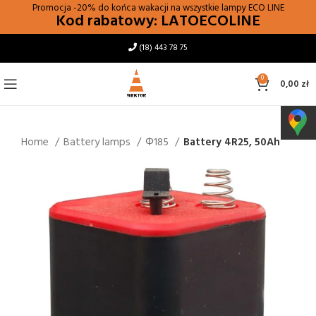
Promocja -20% do końca wakacji na wszystkie lampy
ECO LINE
Kod rabatowy: LATOECOLINE
(18) 443 78 75
0
0,00
zł
Home
Battery lamps
Φ185
Battery 4R25, 50Ah