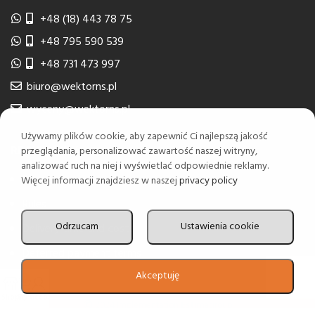
+48 (18) 443 78 75
+48 795 590 539
+48 731 473 997
biuro@wektorns.pl
wyceny@wektorns.pl
Używamy plików cookie, aby zapewnić Ci najlepszą jakość
REGULAMINY
przeglądania, personalizować zawartość naszej witryny,
analizować ruch na niej i wyświetlać odpowiednie reklamy.
Privacy
Więcej informacji znajdziesz w naszej
privacy policy
Rules
Odrzucam
Ustawienia cookie
Delivery time and costs
Deferred payment terms
Akceptuję
0
Shop
Cart
My account
2024 Implementation
Estima
group