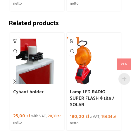
netto
netto
ne
Related products
NEW
N
W
PLN
Cybant holder
Lamp LFD RADIO
L
SUPER FLASH Φ185 /
Φ
SOLAR
25,00
zł
3
180,00
zł
with VAT,
20,33
zł
z VAT,
146.34
zł
netto
ne
netto