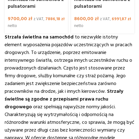
pulsatorami
pulsatorami
9700,00
zł
8600,00
zł
z VAT,
7886,18
zł
z VAT,
6991,87
zł
netto
netto
Strzała świetlna na samochód
to niezwykle istotny
element wyposażenia pojazdów uczestniczących w pracach
drogowych. To urządzenie, poprzez emitowanie
intensywnego światła, ostrzega innych uczestników ruchu o
prowadzonych działaniach. Często jest stosowane przez
firmy drogowe, służby komunalne czy straż pożarną. Jego
zadaniem jest zwiększenie bezpieczeństwa zarówno
pracowników na drodze, jak i innych kierowców.
Strzały
świetlne są zgodne z przepisami prawa ruchu
drogowego
oraz spełniają najwyższe normy jakości.
Charakteryzują się wytrzymałością i odpornością na
różnorodne warunki atmosferyczne, co sprawia, że mogą być
używane przez długi czas bez konieczności wymiany czy
naprawy. W ofercie dostępne są różnorodne modele