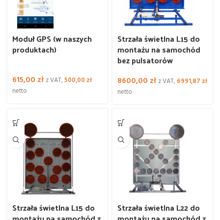
Moduł GPS (w naszych
Strzała świetlna L15 do
produktach)
montażu na samochód
bez pulsatorów
615,00
zł
8600,00
zł
z VAT,
500,00
zł
z VAT,
6991,87
zł
netto
netto
Strzała świetlna L15 do
Strzała świetlna L22 do
montażu na samochód z
montażu na samochód z