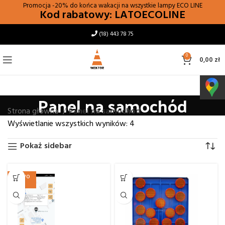
Promocja -20% do końca wakacji na wszystkie lampy
ECO LINE
Kod rabatowy: LATOECOLINE
(18) 443 78 75
0
0,00
zł
Panel na samochód
Strona główna
Panel na samochód
Wyświetlanie wszystkich wyników: 4
Pokaż sidebar
NOWO
ŚĆ