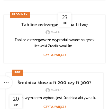
PRODUKTY
23
Tablice ostrzegawcze na Litwę
LIP
Wektor
Tablice ostrzegawcze wyprodukowane na rynek
litewski Zrealizowaliśm...
CZYTAJ WIĘCEJ
INNE
Średnica klosza: fi 200 czy fi 300?
Wektor
20
Drugim wymiarem wyboru jest średnica aktywna k...
LIP
CZYTAJ WIĘCEJ