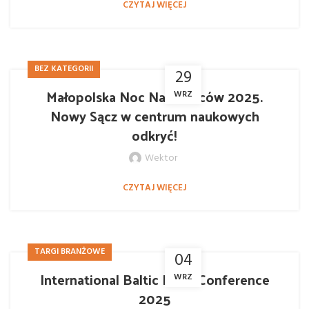
CZYTAJ WIĘCEJ
BEZ KATEGORII
29
Małopolska Noc Naukowców 2025.
WRZ
Nowy Sącz w centrum naukowych
odkryć!
Wektor
CZYTAJ WIĘCEJ
TARGI BRANŻOWE
04
International Baltic Road Conference
WRZ
2025