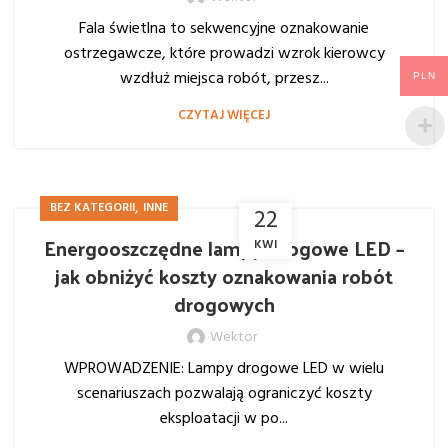
Fala świetlna to sekwencyjne oznakowanie
ostrzegawcze, które prowadzi wzrok kierowcy
wzdłuż miejsca robót, przesz...
PLN
CZYTAJ WIĘCEJ
,
BEZ KATEGORII
INNE
22
Energooszczędne lampy drogowe LED –
KWI
jak obniżyć koszty oznakowania robót
drogowych
Wektor
WPROWADZENIE: Lampy drogowe LED w wielu
scenariuszach pozwalają ograniczyć koszty
eksploatacji w po...