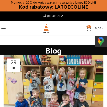
Promocja -20% do końca wakacji na wszystkie lampy
ECO LINE
Kod rabatowy: LATOECOLINE
(18) 443 78 75
0
0,00
zł
Blog
29
LIP