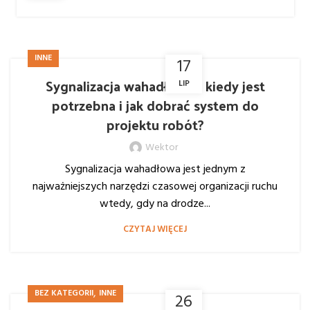
INNE
17
Sygnalizacja wahadłowa – kiedy jest
LIP
potrzebna i jak dobrać system do
projektu robót?
Wektor
Sygnalizacja wahadłowa jest jednym z
najważniejszych narzędzi czasowej organizacji ruchu
wtedy, gdy na drodze...
CZYTAJ WIĘCEJ
,
BEZ KATEGORII
INNE
26