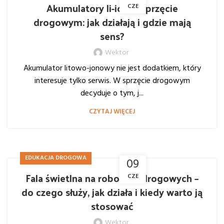
Akumulatory li-ion w sprzęcie
CZE
drogowym: jak działają i gdzie mają
sens?
Wektor
Akumulator litowo-jonowy nie jest dodatkiem, który
interesuje tylko serwis. W sprzęcie drogowym
decyduje o tym, j...
CZYTAJ WIĘCEJ
EDUKACJA DROGOWA
09
Fala świetlna na robotach drogowych –
CZE
do czego służy, jak działa i kiedy warto ją
stosować
Wektor