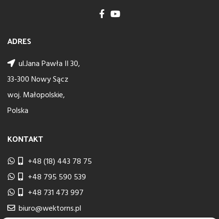
ADRES
ul.Jana Pawła II 30,
33-300 Nowy Sącz
woj. Małopolskie,
Polska
KONTAKT
+48 (18) 443 78 75
+48 795 590 539
+48 731 473 997
biuro@wektorns.pl