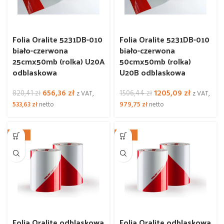
Folia Oralite 5231DB-010
Folia Oralite 5231DB-010
biało-czerwona
biało-czerwona
25cmx50mb (rolka) U20A
50cmx50mb (rolka)
odblaskowa
U20B odblaskowa
Pierwotna
Aktualna
Pierwotna
Aktualna
656,36
zł
1205,09
zł
820,41
zł
1506,44
zł
z VAT,
z VAT,
cena
cena
cena
cena
533,63
zł
netto
979,75
zł
netto
wynosiła:
wynosi:
wynosiła:
wynosi:
820,41 zł.
656,36 zł.
1506,44 zł.
1205,09 zł
-25%
-20%
Folia Oralite odblaskowa
Folia Oralite odblaskowa