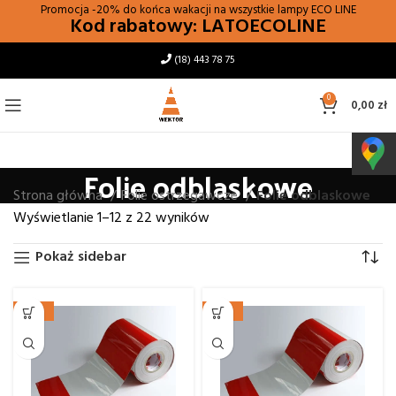
Promocja -20% do końca wakacji na wszystkie lampy
ECO LINE
Kod rabatowy: LATOECOLINE
(18) 443 78 75
0
0,00
zł
Folie odblaskowe
Strona główna
Folie ostrzegawcze
Folie odblaskowe
Wyświetlanie 1–12 z 22 wyników
Pokaż sidebar
-20%
-20%