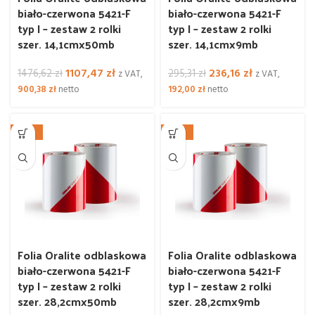
biało-czerwona 5421-F
biało-czerwona 5421-F
typ I – zestaw 2 rolki
typ I – zestaw 2 rolki
szer. 14,1cmx50mb
szer. 14,1cmx9mb
Pierwotna
Aktualna
Pierwotna
Aktualna
1107,47
zł
236,16
zł
1476,62
zł
295,31
zł
z VAT,
z VAT,
cena
cena
cena
cena
900,38
zł
netto
192,00
zł
netto
wynosiła:
wynosi:
wynosiła:
wynosi:
1476,62 zł.
1107,47 zł.
295,31 zł.
236,16 zł.
-25%
-20%
Folia Oralite odblaskowa
Folia Oralite odblaskowa
biało-czerwona 5421-F
biało-czerwona 5421-F
typ I – zestaw 2 rolki
typ I – zestaw 2 rolki
szer. 28,2cmx50mb
szer. 28,2cmx9mb