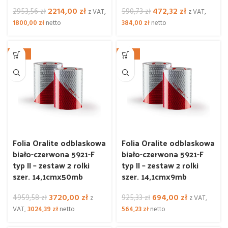
Pierwotna
Aktualna
Pierwotna
Aktualna
2214,00
zł
472,32
zł
2953,56
zł
590,73
zł
z VAT,
z VAT,
cena
cena
cena
cena
1800,00
zł
netto
384,00
zł
netto
wynosiła:
wynosi:
wynosiła:
wynosi:
2953,56 zł.
2214,00 zł.
590,73 zł.
472,32 zł.
-25%
-25%
Folia Oralite odblaskowa
Folia Oralite odblaskowa
biało-czerwona 5921-F
biało-czerwona 5921-F
typ II – zestaw 2 rolki
typ II – zestaw 2 rolki
szer. 14,1cmx50mb
szer. 14,1cmx9mb
Pierwotna
Aktualna
Pierwotna
Aktualna
3720,00
zł
694,00
zł
4959,58
zł
925,33
zł
z
z VAT,
cena
cena
cena
cena
VAT,
3024,39
zł
netto
564,23
zł
netto
wynosiła:
wynosi:
wynosiła:
wynosi: