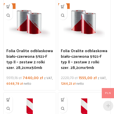
4959,58 zł.
3720,00 zł.
925,33 zł.
694,00 zł.
-25%
-30%
Folia Oralite odblaskowa
Folia Oralite odblaskowa
biało-czerwona 5921-F
biało-czerwona 5921-F
typ II – zestaw 2 rolki
typ II – zestaw 2 rolki
szer. 28,2cmx50mb
szer. 28,2cmx9mb
Pierwotna
Aktualna
Pierwotna
Aktualna
7440,00
zł
1555,00
zł
9919,16
zł
2220,70
zł
z VAT,
z VAT,
cena
cena
cena
cena
6048,78
zł
netto
1264,23
zł
netto
wynosiła:
wynosi:
wynosiła:
wynosi:
9919,16 zł.
7440,00 zł.
2220,70 zł.
1555,00 zł
PLN