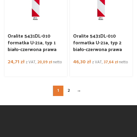
Oralite 5431DL-010
Oralite 5431DL-010
formatka U-21a, typ 1
formatka U-21a, typ 2
biało-czerwona prawa
biało-czerwona prawa
24,71
zł
46,30
zł
z VAT,
20,09
zł
netto
z VAT,
37,64
zł
netto
1
2
→