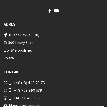
ADRES
ul.Jana Pawła II 30,
33-300 Nowy Sącz
woj. Małopolskie,
Polska
KONTAKT
+48 (18) 443 78 75
+48 795 590 539
+48 731 473 997
biuro@wektorns.pl