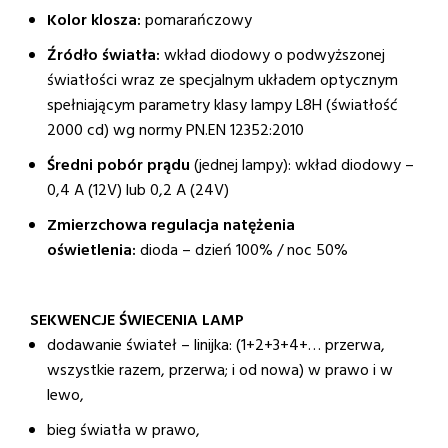
Kolor klosza:
pomarańczowy
Źródło światła:
wkład diodowy o podwyższonej
światłości wraz ze specjalnym układem optycznym
spełniającym parametry klasy lampy L8H (światłość
2000 cd) wg normy PN.EN 12352:2010
Średni pobór prądu
(jednej lampy): wkład diodowy –
0,4 A (12V) lub 0,2 A (24V)
Zmierzchowa regulacja natężenia
oświetlenia:
dioda – dzień 100% / noc 50%
SEKWENCJE ŚWIECENIA LAMP
dodawanie świateł – linijka: (1+2+3+4+… przerwa,
wszystkie razem, przerwa; i od nowa) w prawo i w
lewo,
bieg światła w prawo,