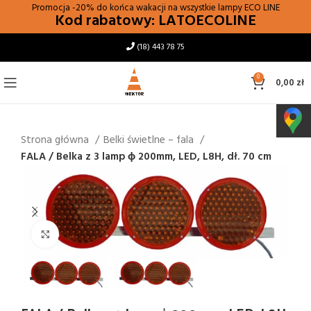
Promocja -20% do końca wakacji na wszystkie lampy
ECO LINE
Kod rabatowy: LATOECOLINE
(18) 443 78 75
0
0,00
zł
Strona główna
Belki świetlne – fala
FALA / Belka z 3 lamp ϕ 200mm, LED, L8H, dł. 70 cm
Kliknij i powiększ