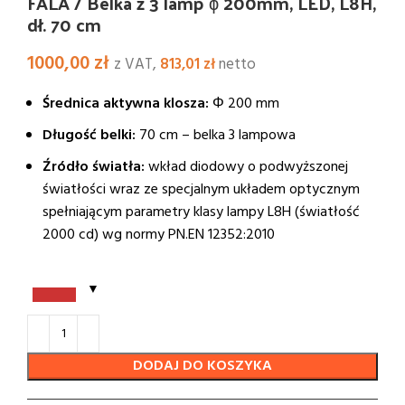
FALA / Belka z 3 lamp ϕ 200mm, LED, L8H,
dł. 70 cm
1000,00
zł
z VAT,
813,01
zł
netto
Średnica aktywna klosza:
Φ 200 mm
Długość belki:
70 cm – belka 3 lampowa
Źródło światła:
wkład diodowy o podwyższonej
światłości wraz ze specjalnym układem optycznym
spełniającym parametry klasy lampy L8H (światłość
2000 cd) wg normy PN.EN 12352:2010
DODAJ DO KOSZYKA