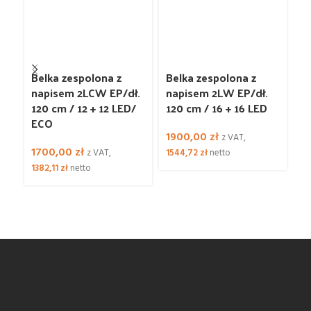
Belka zespolona z
Belka zespolona z
B
napisem 2LCW EP/dł.
napisem 2LW EP/dł.
n
120 cm / 12 + 12 LED/
120 cm / 16 + 16 LED
1
ECO
1900,00
zł
1
z VAT,
1700,00
zł
z VAT,
1544,72
zł
netto
15
1382,11
zł
netto