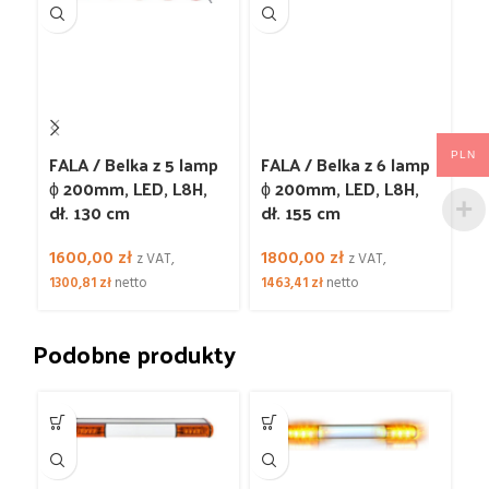
PLN
FALA / Belka z 5 lamp
FALA / Belka z 6 lamp
FA
ϕ 200mm, LED, L8H,
ϕ 200mm, LED, L8H,
ϕ 
dł. 130 cm
dł. 155 cm
1
1600,00
zł
1800,00
zł
9
z VAT,
z VAT,
1300,81
zł
netto
1463,41
zł
netto
ne
Podobne produkty