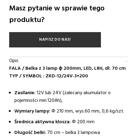
Masz pytanie w sprawie tego
produktu?
NAPISZ DO NAS!
Opis
FALA / Belka z 3 lamp ϕ 200mm, LED, L8H, dł. 70 cm
TYP / SYMBOL : ZKD-12/24V-3×200
Zasilanie:
12V lub 24V (zalecany akumulator o
pojemności min.120Ah),
Wymiary lampy:
Φ 210 mm, wys.60 mm, 0,6 kg/szt.
Średnica aktywna klosza:
Φ 200 mm
Długość belki:
70 cm – belka 3 lampowa