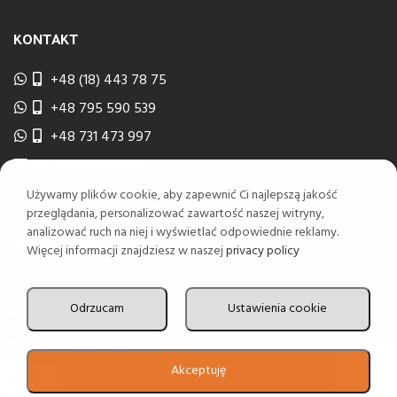
KONTAKT
+48 (18) 443 78 75
+48 795 590 539
+48 731 473 997
biuro@wektorns.pl
wyceny@wektorns.pl
Używamy plików cookie, aby zapewnić Ci najlepszą jakość
przeglądania, personalizować zawartość naszej witryny,
analizować ruch na niej i wyświetlać odpowiednie reklamy.
REGULAMINY
Więcej informacji znajdziesz w naszej
privacy policy
Polityka prywatności
Odrzucam
Ustawienia cookie
Regulamin
Czas i koszty dostawy
Akceptuję
Odroczone terminy płatności
0