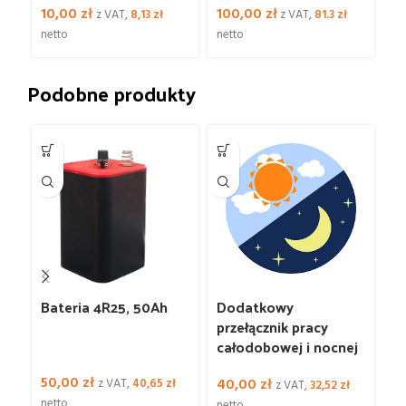
10,00
zł
100,00
zł
1
z VAT,
8,13
zł
z VAT,
81.3
zł
netto
netto
ne
Podobne produkty
Bateria 4R25, 50Ah
Dodatkowy
L
przełącznik pracy
Φ
całodobowej i nocnej
50,00
zł
8
40,00
zł
z VAT,
40,65
zł
z VAT,
32,52
zł
netto
ne
netto