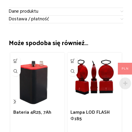
Dane produktu
Dostawa / płatność
Może spodoba się również…
PLN
Bateria 4R25, 7Ah
Lampa LOD FLASH
L
Φ185
F