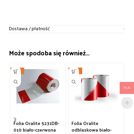
Dostawa / płatność
Może spodoba się również…
-20%
-25%
-2
PLN
Folia Oralite 5231DB-
Folia Oralite
Fo
010 biało-czerwona
odblaskowa biało-
o