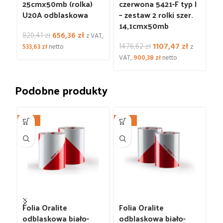
25cmx50mb (rolka)
czerwona 5421-F typ I
cz
U20A odblaskowa
– zestaw 2 rolki szer.
– 
14,1cmx50mb
1
Pierwotna
Aktualna
656,36
zł
820,41
zł
z VAT,
cena
cena
Pierwotna
Aktualna
1107,47
zł
1476,62
zł
92
533,63
zł
netto
z
wynosiła:
wynosi:
cena
cena
VAT,
900,38
zł
netto
VA
820,41 zł.
656,36 zł.
wynosiła:
wynosi:
1476,62 zł.
1107,47 zł.
Podobne produkty
-25%
-25%
-2
Folia Oralite
Folia Oralite
Fo
odblaskowa biało-
odblaskowa biało-
o