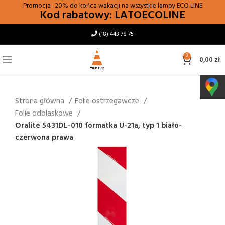
Promocja -20% do końca wakacji na wszystkie lampy
ECO LINE
Kod rabatowy: LATOECOLINE
(18) 443 78 75
0
0,00
zł
Strona główna
Folie ostrzegawcze
Folie odblaskowe
Oralite 5431DL-010 formatka U-21a, typ 1 biało-
czerwona prawa