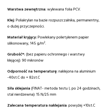
Warstwa zewnętrzna:
wylewana folia PCV.
Klej:
Poliakrylan na bazie rozpuszczalnika, permanentny,
o dużej przyczepności.
Materiał kryjący:
Powlekany polietylenem papier
2
silikonowany, 145 g/m
.
Grubość*:
(bez papieru ochronnego i warstwy
klejącej): 90 mikronów
Odporność na temperaturę:
naklejona na aluminium
-40st.C do + 82st.C
Siła sklejania
(FINAT- metoda testu I, po 24 godzinach,
stal nierdzewna): 15 N/25 mm
Zalecana temperatura naklejania
: powyżej +10st.C