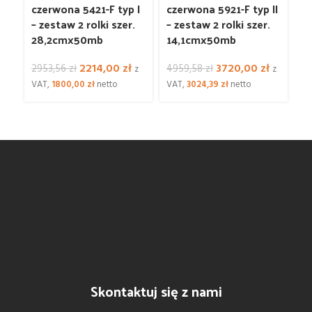
czerwona 5421-F typ I
czerwona 5921-F typ II
cz
– zestaw 2 rolki szer.
– zestaw 2 rolki szer.
– 
28,2cmx50mb
14,1cmx50mb
2
Pierwotna
Aktualna
Pierwotna
Aktualna
2214,00
zł
3720,00
zł
2953,56
zł
4959,58
zł
99
z
z
cena
cena
cena
cena
VAT,
1800,00
zł
netto
VAT,
3024,39
zł
netto
VA
wynosiła:
wynosi:
wynosiła:
wynosi:
2953,56 zł.
2214,00 zł.
4959,58 zł.
3720,00 
Skontaktuj się z nami