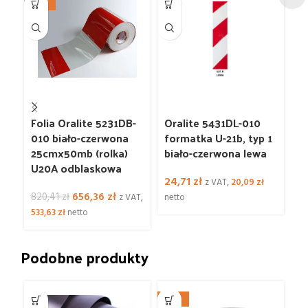
-20%
-3
5
Folia Oralite 5231DB-
Oralite 5431DL-010
V
010 biało-czerwona
formatka U-21b, typ 1
G
25cmx50mb (rolka)
biało-czerwona lewa
k
U20A odblaskowa
bi
24,71
zł
z VAT,
20,09
zł
Pierwotna
Aktualna
656,36
zł
820,41
zł
7
z VAT,
netto
cena
cena
533,63
zł
netto
VA
wynosiła:
wynosi:
820,41 zł.
656,36 zł.
Podobne produkty
-25%
-2
5