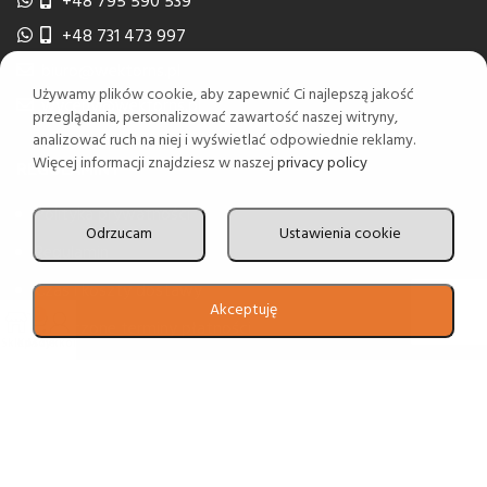
+48 795 590 539
+48 731 473 997
biuro@wektorns.pl
Używamy plików cookie, aby zapewnić Ci najlepszą jakość
wyceny@wektorns.pl
przeglądania, personalizować zawartość naszej witryny,
analizować ruch na niej i wyświetlać odpowiednie reklamy.
Więcej informacji znajdziesz w naszej
privacy policy
REGULAMINY
Polityka prywatności
Odrzucam
Ustawienia cookie
Regulamin
Czas i koszty dostawy
Akceptuję
0
Odroczone terminy płatności
Sklep
Koszyk
Moje konto
2024 Realizacja
Estima
group
English
(
Angielski
)