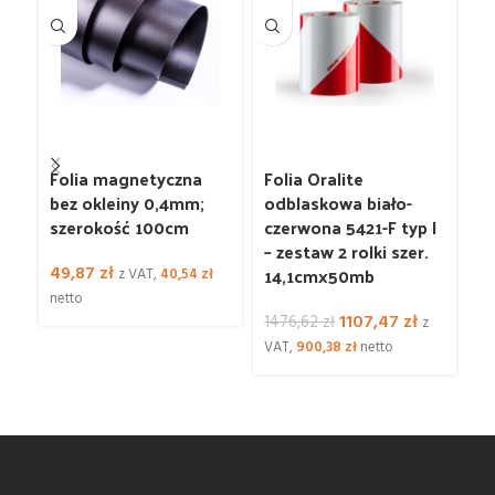
Folia magnetyczna
Folia Oralite
Fo
bez okleiny 0,4mm;
odblaskowa biało-
o
szerokość 100cm
czerwona 5421-F typ I
cz
– zestaw 2 rolki szer.
– 
49,87
zł
14,1cmx50mb
1
z VAT,
40,54
zł
netto
Pierwotna
Aktualna
1107,47
zł
1476,62
zł
4
z
cena
cena
VAT,
900,38
zł
netto
VA
wynosiła:
wynosi:
1476,62 zł.
1107,47 zł.