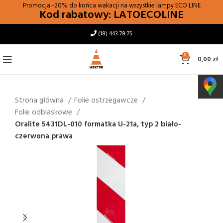
Promocja -20% do końca wakacji na wszystkie lampy
ECO LINE
Kod rabatowy: LATOECOLINE
(18) 443 78 75
0
0,00
zł
Strona główna
Folie ostrzegawcze
Folie odblaskowe
Oralite 5431DL-010 formatka U-21a, typ 2 biało-
czerwona prawa