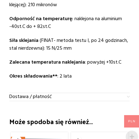
klejącej): 210 mikronów
Odporność na temperaturę:
naklejona na aluminium
-40st.C do + 82st.C
Siła sklejania
(FINAT- metoda testu I, po 24 godzinach,
stal nierdzewna): 15 N/25 mm
Zalecana temperatura naklejania
: powyżej +10st.C
Okres składowania**
: 2 lata
Dostawa / płatność
Może spodoba się również…
PLN