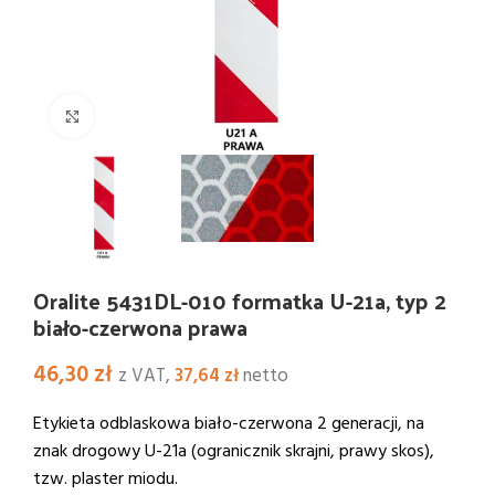
Kliknij i powiększ
Oralite 5431DL-010 formatka U-21a, typ 2
biało-czerwona prawa
46,30
zł
z VAT,
37,64
zł
netto
Etykieta odblaskowa biało-czerwona 2 generacji, na
znak drogowy U-21a (ogranicznik skrajni, prawy skos),
tzw. plaster miodu.