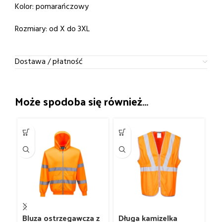
Kolor: pomarańczowy
Rozmiary: od X do 3XL
Dostawa / płatność
Może spodoba się również…
Bluza ostrzegawcza z
Długa kamizelka
Ka