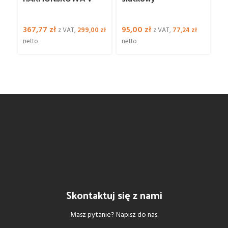
E
367,77
zł
95,00
zł
6
z VAT,
299,00
zł
z VAT,
77,24
zł
netto
netto
ne
Skontaktuj się z nami
Masz pytanie? Napisz do nas.