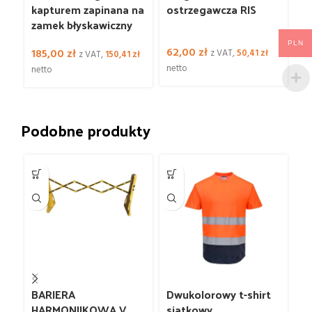
kapturem zapinana na
ostrzegawcza RIS
Ex
zamek błyskawiczny
na
PLN
62,00
zł
185,00
zł
5
z VAT,
50,41
zł
z VAT,
150,41
zł
netto
netto
ne
Podobne produkty
BARIERA
Dwukolorowy t-shirt
K
HARMONIJKOWA V
siatkowy
o