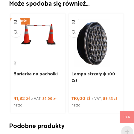
Może spodoba się również…
NOWOŚĆ
N
W
Ś
Barierka na pachołki
Lampa strzały ϕ 100
P
(S)
0
li
41,82
zł
110,00
zł
2
z VAT,
34,00
zł
z VAT,
89,43
zł
netto
netto
ne
PLN
Podobne produkty