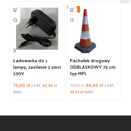
-30%
-1
8
Ładowarka do 1
Pachołek drogowy
P
lampy, zasilanie z sieci
ODBLASKOWY 75 cm
O
230V
typ MPL
z
Pierwotna
Aktualna
75,00
zł
48,00
zł
69,00
zł
7
z VAT,
60,98
zł
z VAT,
cena
cena
netto
39,02
zł
netto
4
wynosiła:
wynosi:
69,00 zł.
48,00 zł.