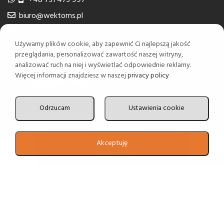
biuro@wektorns.pl
wyceny@wektorns.pl
Używamy plików cookie, aby zapewnić Ci najlepszą jakość
przeglądania, personalizować zawartość naszej witryny,
REGULAMINY
analizować ruch na niej i wyświetlać odpowiednie reklamy.
Więcej informacji znajdziesz w naszej
privacy policy
Polityka prywatności
Regulamin
Odrzucam
Ustawienia cookie
Czas i koszty dostawy
Odroczone terminy płatności
Akceptuję
0
Sklep
Koszyk
Moje konto
2024 Realizacja
Estima
group
English
(
Angielski
)