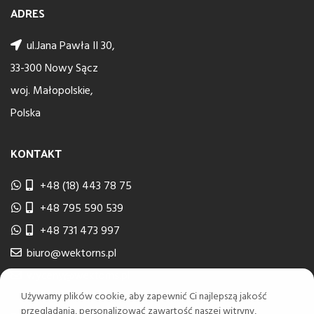
ADRES
ul.Jana Pawła II 30,
33-300 Nowy Sącz
woj. Małopolskie,
Polska
KONTAKT
+48 (18) 443 78 75
+48 795 590 539
+48 731 473 997
biuro@wektorns.pl
wyceny@wektorns.pl
Używamy plików cookie, aby zapewnić Ci najlepszą jakość
przeglądania, personalizować zawartość naszej witryny,