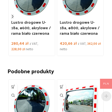
Lustro drogowe U-
Lustro drogowe U-
L
18a, ø600, akrylowe /
18a, ø800, akrylowe /
1
rama biało czerwona
rama biało czerwona
a
c
280,44
zł
420,66
zł
z VAT,
z VAT,
342,00
zł
3
228,00
zł
netto
netto
ne
Podobne produkty
PLN