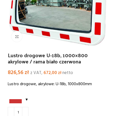
Kliknij i powiększ
Lustro drogowe U-18b, 1000×800
akrylowe / rama biało czerwona
826,56
zł
z VAT,
672,00
zł
netto
Lustro drogowe, akrylowe: U-18b, 1000x800mm