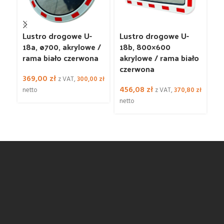
Lustro drogowe U-
Lustro drogowe U-
L
18a, ø700, akrylowe /
18b, 800×600
u
rama biało czerwona
akrylowe / rama biało
z
czerwona
a
369,00
zł
z VAT,
300,00
zł
456,08
zł
1
netto
z VAT,
370,80
zł
netto
ne