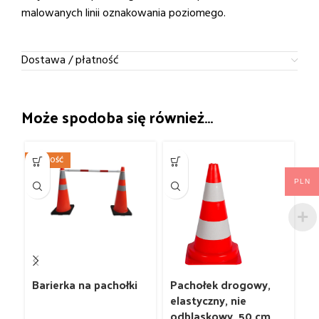
malowanych linii oznakowania poziomego.
Dostawa / płatność
Może spodoba się również…
NOWOŚĆ
N
W
Ś
PLN
Barierka na pachołki
Pachołek drogowy,
P
elastyczny, nie
0
odblaskowy, 50 cm
li