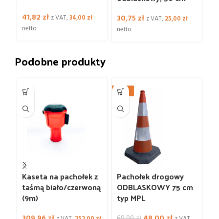
41,82
zł
30,75
zł
2
z VAT,
34,00
zł
z VAT,
25,00
zł
netto
netto
ne
Podobne produkty
-30%
-1
8
Kaseta na pachołek z
Pachołek drogowy
P
taśmą biało/czerwoną
ODBLASKOWY 75 cm
O
(9m)
typ MPL
z
Pierwotna
Aktualna
309,96
zł
48,00
zł
69,00
zł
7
z VAT,
252,00
zł
z VAT,