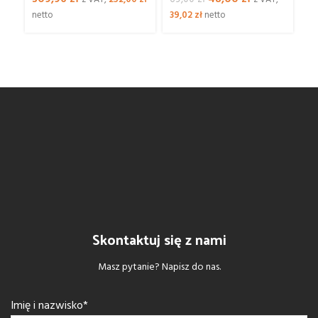
cena
cena
netto
39,02
zł
netto
4
wynosiła:
wynosi:
69,00 zł.
48,00 zł.
Skontaktuj się z nami
Masz pytanie? Napisz do nas.
Imię i nazwisko*