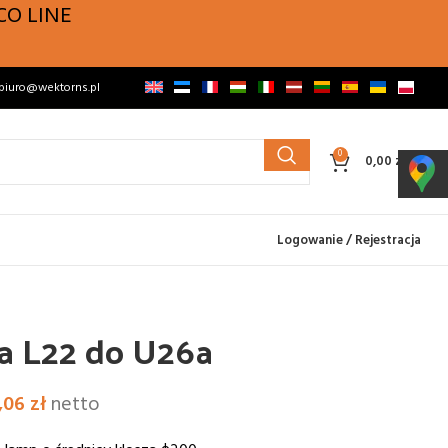
CO LINE
biuro@wektorns.pl
0
0,00
zł
Logowanie / Rejestracja
na L22 do U26a
,06
zł
netto