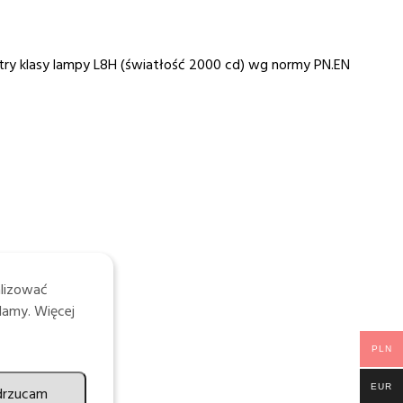
ry klasy lampy L8H (światłość 2000 cd) wg normy PN.EN
alizować
lamy. Więcej
PLN
EUR
drzucam