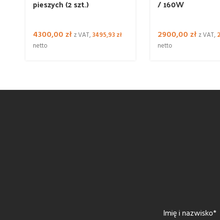
pieszych (2 szt.)
/ 160W
4300,00
zł
2900,00
zł
z VAT,
3495,93
zł
z VAT,
netto
netto
Imię i nazwisko*