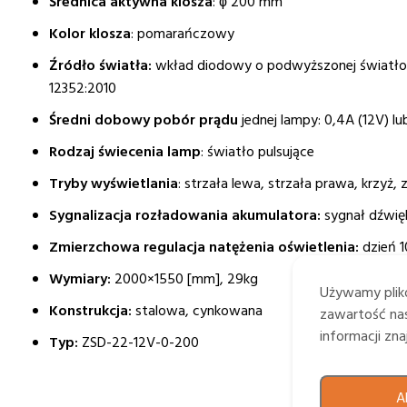
Średnica aktywna klosza
: ϕ 200 mm
Kolor klosza
: pomarańczowy
Źródło światła:
wkład diodowy o podwyższonej światłoś
12352:2010
Średni dobowy pobór prądu
jednej lampy: 0,4A (12V) l
Rodzaj świecenia lamp
: światło pulsujące
Tryby wyświetlania
: strzała lewa, strzała prawa, krzyż, 
Sygnalizacja rozładowania akumulatora:
sygnał dźwię
Zmierzchowa regulacja natężenia oświetlenia:
dzień 
Wymiary:
2000×1550 [mm], 29kg
Używamy plikó
Konstrukcja:
stalowa, cynkowana
zawartość nas
informacji zn
Typ:
ZSD-22-12V-0-200
A