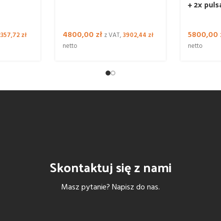
+ 2x pul
4800,00
zł
5800,00
2357,72
zł
z VAT,
3902,44
zł
netto
netto
Skontaktuj się z nami
Masz pytanie? Napisz do nas.