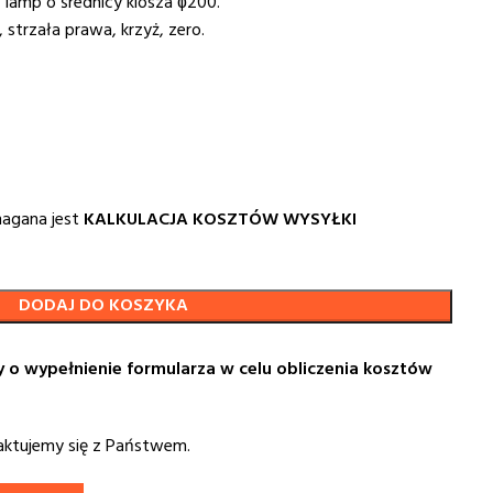
 lamp o średnicy klosza ɸ200.
 strzała prawa, krzyż, zero.
magana jest
KALKULACJA KOSZTÓW WYSYŁKI
DODAJ DO KOSZYKA
y o wypełnienie formularza w celu obliczenia kosztów
aktujemy się z Państwem.