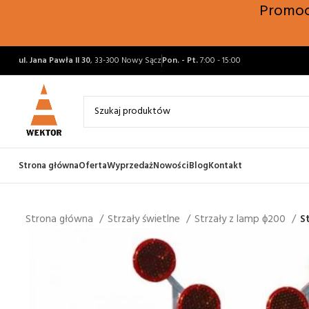
Promocj
ul. Jana Pawła II 30
, 33-300 Nowy Sącz
Pon. - Pt.
7:00 - 15:00
Strona główna
Oferta
Wyprzedaż
Nowości
Blog
Kontakt
Strona główna
Strzały świetlne
Strzały z lamp ϕ200
S