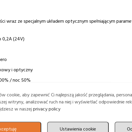
ci wraz ze specjalnym układem optycznym spełniającym paramet
ub 0,2A (24V)
zero
kowy i optyczny
100% / noc 50%
w cookie, aby zapewnić Ci najlepszą jakość przeglądania, person
zej witryny, analizować ruch na niej i wyświetlać odpowiednie rek
ajdziesz w naszej
privacy policy
kceptuję
Ustawienia cookie
O