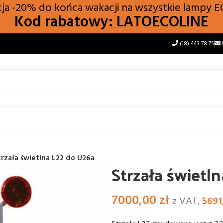
a -20% do końca wakacji na wszystkie lampy
E
Kod rabatowy: LATOECOLINE
(18) 443 78 75
trzała świetlna L22 do U26a
Strzała świetl
7000,00
zł
z VAT,
5691