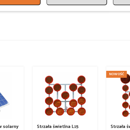
NOWOŚĆ
w solarny
Strzała świetlna L15
Strzała ś