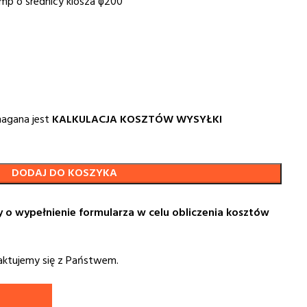
amp o średnicy klosza ɸ200
magana jest
KALKULACJA KOSZTÓW WYSYŁKI
DODAJ DO KOSZYKA
y o wypełnienie formularza w celu obliczenia kosztów
aktujemy się z Państwem.