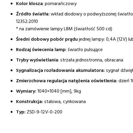
Kolor klosza
: pomarańczowy
Źródło światła:
wkład diodowy o podwyższonej światłoś
12352:2010
* na zamówienie lampy L8M (światłość 500 cd)
Średni dobowy pobór prądu
jednej lampy: 0,4A (12V) l
Rodzaj świecenia lamp
: światło pulsujące
Tryby wyświetlania
: strzała jednostronna, obracana
Sygnalizacja rozładowania akumulatora:
sygnał dźwię
Zmierzchowa regulacja natężenia oświetlenia:
dzień 
Wymiary:
1040×1040 [mm], 9kg
Konstrukcja:
stalowa, cynkowana
Typ:
ZSD-9-12V-0-200