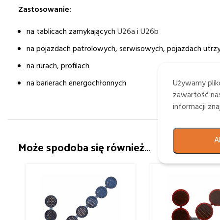
Zastosowanie:
na tablicach zamykających
U26a
i
U26b
na pojazdach patrolowych, serwisowych, pojazdach utrzyma
na rurach, profilach
na barierach energochłonnych
Używamy plikó
zawartość nas
informacji zn
A
Może spodoba się również…