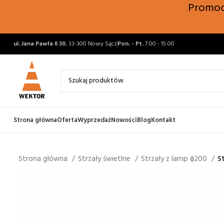
Promocj
ul. Jana Pawła II 30
, 33-300 Nowy Sącz
Pon. - Pt.
7:00 - 15:00
Strona główna
Oferta
Wyprzedaż
Nowości
Blog
Kontakt
Strona główna
Strzały świetlne
Strzały z lamp ϕ200
S