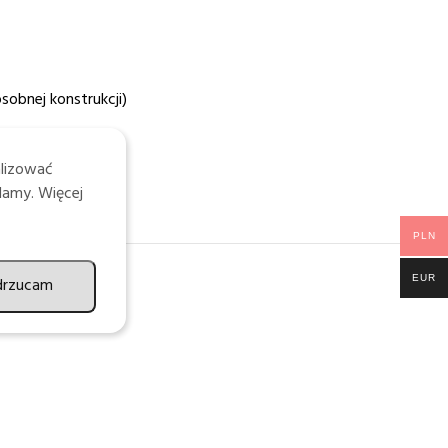
sobnej konstrukcji)
alizować
lamy. Więcej
PLN
EUR
drzucam