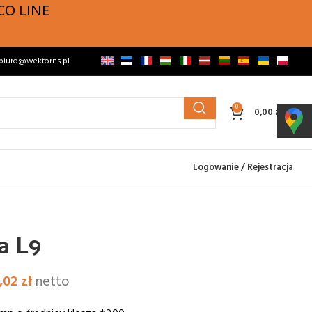
CO LINE
biuro@wektorns.pl
0
0,00
zł
Logowanie / Rejestracja
na L9
,02
zł
netto