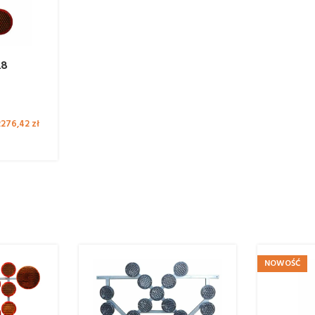
L8
2276,42
zł
NOWOŚĆ