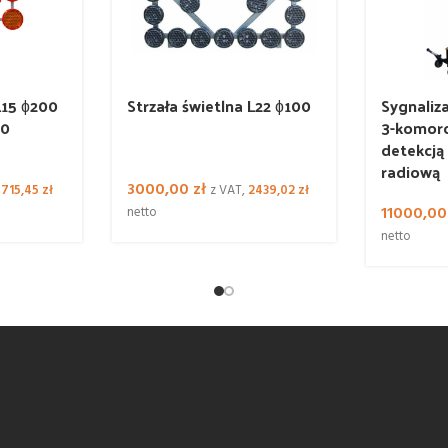
L15 ɸ200
Strzała świetlna L22 ɸ100
Sygnaliz
00
3-komoro
detekcją
radiową
3000,00
zł
715,45
zł
z VAT,
2439,02
zł
11000,0
netto
netto