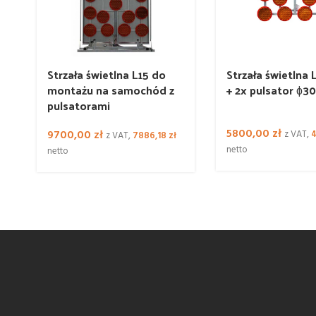
Strzała świetlna L15 do
Strzała świetlna 
montażu na samochód z
+ 2x pulsator ɸ3
pulsatorami
5800,00
zł
9700,00
zł
z VAT,
4
z VAT,
7886,18
zł
netto
netto