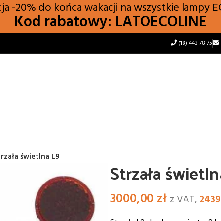
a -20% do końca wakacji na wszystkie lampy
E
Kod rabatowy: LATOECOLINE
(18) 443 78 75
trzała świetlna L9
Strzała świetl
3000,00
zł
z VAT,
2439