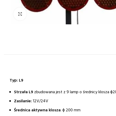
Kliknij i powiększ
Typ: L9
Strzała L9
zbudowana jest z 9 lamp o średnicy klosza ɸ2
Zasilanie:
12V/24V
Średnica aktywna klosza
: ϕ 200 mm