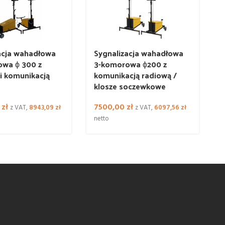
acja wahadłowa
Sygnalizacja wahadłowa
wa ϕ 300 z
3-komorowa ϕ200 z
 i komunikacją
komunikacją radiową /
klosze soczewkowe
0
zł
7500,00
zł
z VAT,
8943,09
zł
z VAT,
6097,56
zł
n
netto