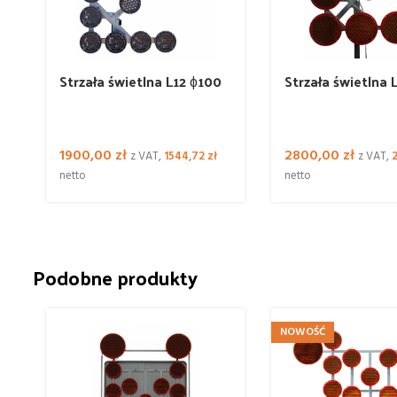
Strzała świetlna L12 ɸ100
Strzała świetlna 
1900,00
zł
2800,00
zł
z VAT,
1544,72
zł
z VAT,
netto
netto
Podobne produkty
NOWOŚĆ