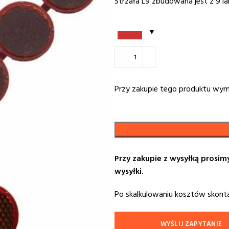
Strzała L9 zbudowana jest z 9 l
Przy zakupie tego produktu wy
Przy zakupie z wysyłką prosim
wysyłki.
Po skalkulowaniu kosztów skont
WYŚLIJ ZAPYTANIE