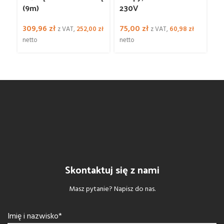
(9m)
230V
z
309,96
zł
75,00
zł
7
z VAT,
252,00
zł
z VAT,
60,98
zł
netto
netto
4
Skontaktuj się z nami
Masz pytanie? Napisz do nas.
Imię i nazwisko*