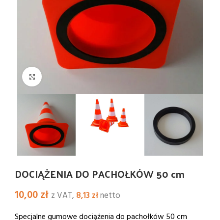
Kliknij i powiększ
DOCIĄŻENIA DO PACHOŁKÓW 50 cm
10,00
zł
z VAT,
8,13
zł
netto
Specjalne gumowe dociążenia do pachołków 50 cm