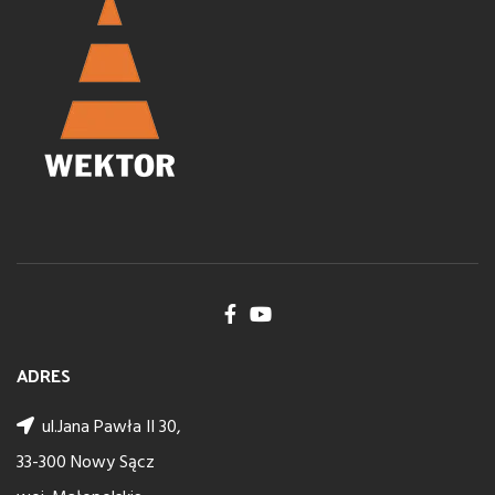
ADRES
ul.Jana Pawła II 30,
33-300 Nowy Sącz