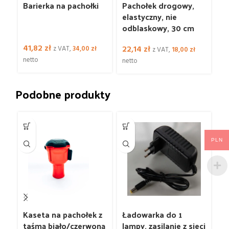
Barierka na pachołki
Pachołek drogowy,
P
elastyczny, nie
el
odblaskowy, 30 cm
o
41,82
zł
22,14
zł
3
z VAT,
34,00
zł
z VAT,
18,00
zł
netto
netto
ne
Podobne produkty
-1
8
PLN
Kaseta na pachołek z
Ładowarka do 1
P
taśmą biało/czerwoną
lampy, zasilanie z sieci
O