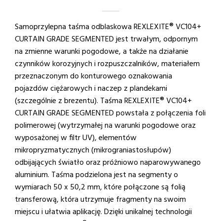
Samoprzylepna taśma odblaskowa REXLEXITE® VC104+
CURTAIN GRADE SEGMENTED jest trwałym, odpornym
na zmienne warunki pogodowe, a także na działanie
czynników korozyjnych i rozpuszczalników, materiałem
przeznaczonym do konturowego oznakowania
pojazdów ciężarowych i naczep z plandekami
(szczególnie z brezentu). Taśma REXLEXITE® VC104+
CURTAIN GRADE SEGMENTED powstała z połączenia foli
polimerowej (wytrzymałej na warunki pogodowe oraz
wyposażonej w filtr UV), elementów
mikropryzmatycznych (mikrograniastosłupów)
odbijających światło oraz próżniowo naparowywanego
aluminium. Taśma podzielona jest na segmenty o
wymiarach 50 x 50,2 mm, które połączone są folią
transferową, która utrzymuje fragmenty na swoim
miejscu i ułatwia aplikację. Dzięki unikalnej technologii