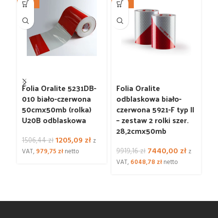
-20%
-25%
-3
Folia Oralite 5231DB-
Folia Oralite
Fo
010 biało-czerwona
odblaskowa biało-
o
50cmx50mb (rolka)
czerwona 5921-F typ II
cz
U20B odblaskowa
– zestaw 2 rolki szer.
– 
28,2cmx50mb
2
Pierwotna
Aktualna
1205,09
zł
1506,44
zł
z
cena
cena
Pierwotna
Aktualna
7440,00
zł
9919,16
zł
2
VAT,
979,75
zł
netto
z
wynosiła:
wynosi:
cena
cena
VAT,
6048,78
zł
netto
VA
1506,44 zł.
1205,09 zł.
wynosiła:
wynosi:
9919,16 zł.
7440,00 z