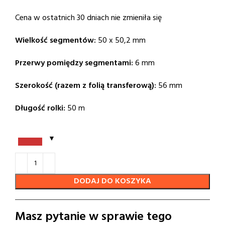
cena
cena
wynosiła:
wynosi:
Cena w ostatnich 30 dniach nie zmieniła się
727,86 zł.
473,55 zł.
Wielkość segmentów:
50 x 50,2 mm
Przerwy pomiędzy segmentami:
6 mm
Szerokość (razem z folią transferową):
56 mm
Długość rolki:
50 m
DODAJ DO KOSZYKA
Masz pytanie w sprawie tego