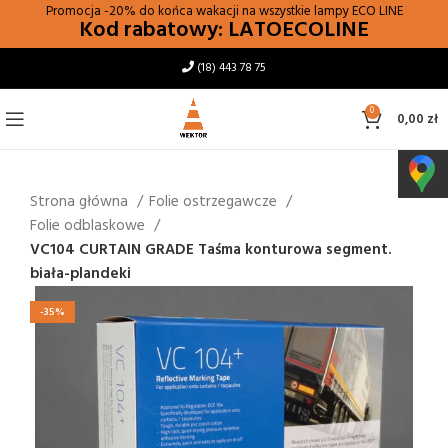
Promocja -20% do końca wakacji na wszystkie lampy
ECO LINE
Kod rabatowy: LATOECOLINE
(18) 443 78 75
0
0,00
zł
Strona główna
Folie ostrzegawcze
Folie odblaskowe
VC104 CURTAIN GRADE Taśma konturowa segment.
biała-plandeki
-35%