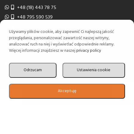
+48 (18) 443 78 75
+48 795 590 539
+48 731 473 997
Używamy plików cookie, aby zapewnić Ci najlepszą jakość
biuro@wektorns.pl
przeglądania, personalizować zawartość naszej witryny,
analizować ruch na niej i wyświetlać odpowiednie reklamy.
wyceny@wektorns.pl
Więcej informacji znajdziesz w naszej
privacy policy
REGULAMINY
Odrzucam
Ustawienia cookie
Polityka prywatności
Regulamin
Akceptuję
0
Czas i koszty dostawy
Sklep
Koszyk
Moje konto
Odroczone terminy płatności
2024 Realizacja
Estima
group