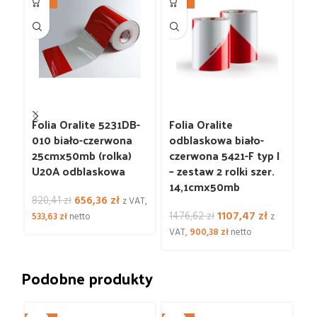
-20%
-25%
-2
Folia Oralite 5231DB-
Folia Oralite
Fo
010 biało-czerwona
odblaskowa biało-
o
25cmx50mb (rolka)
czerwona 5421-F typ I
cz
U20A odblaskowa
– zestaw 2 rolki szer.
– 
14,1cmx50mb
1
Pierwotna
Aktualna
656,36
zł
820,41
zł
z VAT,
cena
cena
Pierwotna
Aktualna
1107,47
zł
1476,62
zł
92
533,63
zł
netto
z
wynosiła:
wynosi:
cena
cena
VAT,
900,38
zł
netto
VA
820,41 zł.
656,36 zł.
wynosiła:
wynosi:
1476,62 zł.
1107,47 zł.
Podobne produkty