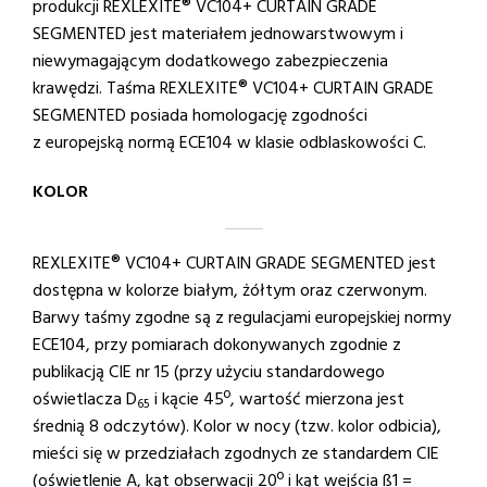
produkcji REXLEXITE® VC104+ CURTAIN GRADE
SEGMENTED jest materiałem jednowarstwowym i
niewymagającym dodatkowego zabezpieczenia
krawędzi. Taśma REXLEXITE® VC104+ CURTAIN GRADE
SEGMENTED posiada homologację zgodności
z europejską normą ECE104 w klasie odblaskowości C.
KOLOR
REXLEXITE® VC104+ CURTAIN GRADE SEGMENTED jest
dostępna w kolorze białym, żółtym oraz czerwonym.
Barwy taśmy zgodne są z regulacjami europejskiej normy
ECE104, przy pomiarach dokonywanych zgodnie z
publikacją CIE nr 15 (przy użyciu standardowego
oświetlacza D
i kącie 45º, wartość mierzona jest
65
średnią 8 odczytów). Kolor w nocy (tzw. kolor odbicia),
mieści się w przedziałach zgodnych ze standardem CIE
(oświetlenie A, kąt obserwacji 20º i kąt wejścia ß1 =