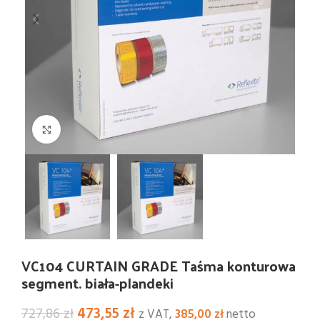
Kliknij i powiększ
VC104 CURTAIN GRADE Taśma konturowa
segment. biała-plandeki
Pierwotna
Aktualna
473,55
zł
727,86
zł
z VAT,
385,00
zł
netto