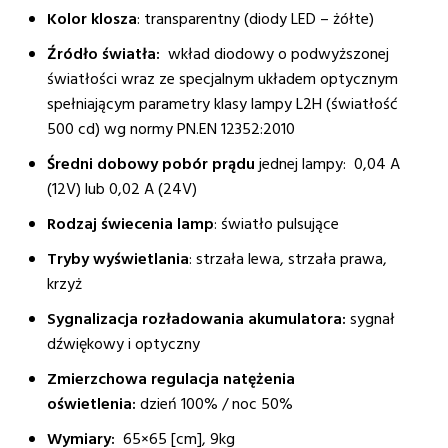
Kolor klosza
: transparentny (diody LED – żółte)
Źródło światła:
wkład diodowy o podwyższonej
światłości wraz ze specjalnym układem optycznym
spełniającym parametry klasy lampy L2H (światłość
500 cd) wg normy PN.EN 12352:2010
Średni dobowy pobór prądu
jednej lampy: 0,04 A
(12V) lub 0,02 A (24V)
Rodzaj świecenia lamp
: światło pulsujące
Tryby wyświetlania
: strzała lewa, strzała prawa,
krzyż
Sygnalizacja rozładowania akumulatora:
sygnał
dźwiękowy i optyczny
Zmierzchowa regulacja natężenia
oświetlenia:
dzień 100% / noc 50%
Wymiary:
65×65 [cm], 9kg