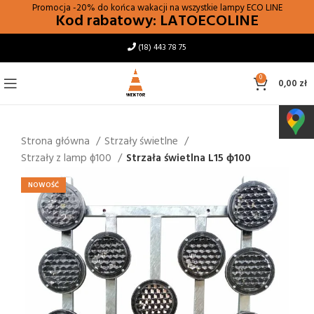
Promocja -20% do końca wakacji na wszystkie lampy
ECO LINE
Kod rabatowy: LATOECOLINE
(18) 443 78 75
0
0,00
zł
Strona główna
Strzały świetlne
Strzały z lamp ϕ100
Strzała świetlna L15 ɸ100
NOWOŚĆ