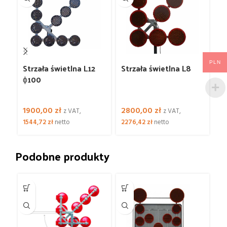
PLN
Strzała świetlna L12
Strzała świetlna L8
St
ɸ100
ɸ
m
1900,00
zł
2800,00
zł
2
z VAT,
z VAT,
1544,72
zł
netto
2276,42
zł
netto
20
Podobne produkty