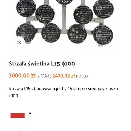
Kliknij i powiększ
Strzała świetlna L15 ɸ100
3000,00
zł
z VAT,
2439,02
zł
netto
Strzała L15 zbudowana jest z 15 lamp o średnicy klosza
ɸ100.