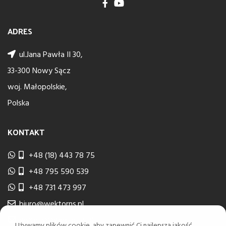
ADRES
ul.Jana Pawła II 30,
33-300 Nowy Sącz
woj. Małopolskie,
Polska
KONTAKT
+48 (18) 443 78 75
+48 795 590 539
+48 731 473 997
biuro@wektorns.pl
wyceny@wektorns.pl
Używamy plików cookie, aby zapewnić Ci najlepszą jakość