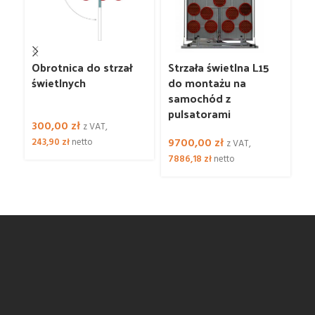
Obrotnica do strzał
Strzała świetlna L15
St
świetlnych
do montażu na
ɸ
samochód z
m
pulsatorami
300,00
zł
4
z VAT,
9700,00
zł
243,90
zł
netto
z VAT,
32
7886,18
zł
netto